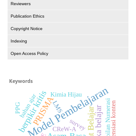
Reviewers
Publication Ethics
Copyright Notice
Indexing
Open Access Policy
Keywords
Model Pembelajaran
berpikir kritis
Kimia Hijau
bahan ajar
PRISMA
Keterampilan Numerasi
LMS
Diferensiasi konten
PPG
merdeka belajar
Minat Belajar
survey
CReW-A
Asam-Basa