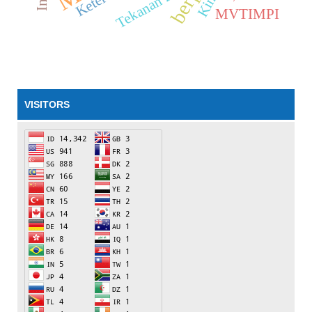
Tekanan Zat
MVTIMPI
VISITORS