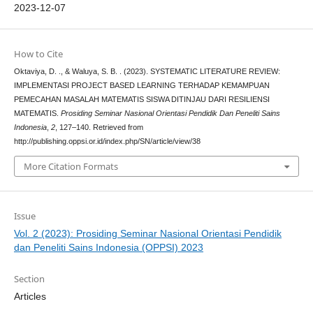
2023-12-07
How to Cite
Oktaviya, D. ., & Waluya, S. B. . (2023). SYSTEMATIC LITERATURE REVIEW:
IMPLEMENTASI PROJECT BASED LEARNING TERHADAP KEMAMPUAN
PEMECAHAN MASALAH MATEMATIS SISWA DITINJAU DARI RESILIENSI
MATEMATIS.
Prosiding Seminar Nasional Orientasi Pendidik Dan Peneliti Sains
Indonesia
,
2
, 127–140. Retrieved from
http://publishing.oppsi.or.id/index.php/SN/article/view/38
More Citation Formats
Issue
Vol. 2 (2023): Prosiding Seminar Nasional Orientasi Pendidik
dan Peneliti Sains Indonesia (OPPSI) 2023
Section
Articles