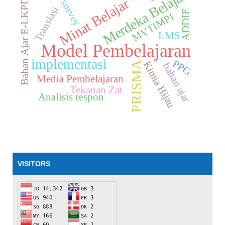
Merdeka Belajar
Minat Belajar
Bahan Ajar E-LKPD
survey
Translasi
ADDIE
MVTIMPI
LMS
Model Pembelajaran
implementasi
PPG
Kimia Hijau
PRISMA
bahan ajar
Media Pembelajaran
Tekanan Zat
Analisis respon
VISITORS